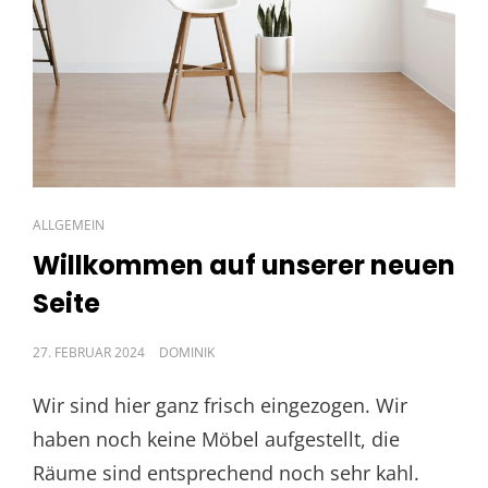
CAT
ALLGEMEIN
LINKS
Willkommen auf unserer neuen
Seite
POSTED
27. FEBRUAR 2024
DOMINIK
ON
Wir sind hier ganz frisch eingezogen. Wir
haben noch keine Möbel aufgestellt, die
Räume sind entsprechend noch sehr kahl.