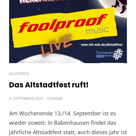
CAT
ALLGEMEIN
LINKS
Das Altstadtfest ruft!
POSTED
4. SEPTEMBER 2025
DOMINIK
ON
Am Wochenende 13./14. September ist es
wieder soweit: In Babenhausen findet das
jährliche Altstadtfest statt, auch dieses Jahr ist